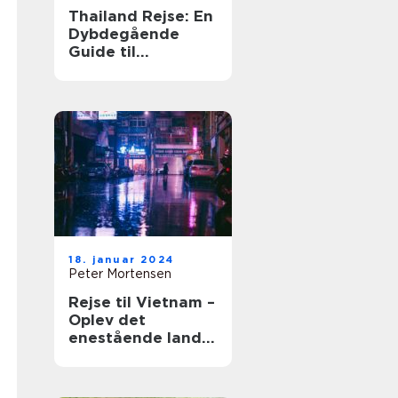
Thailand Rejse: En
Dybdegående
Guide til
Eventyrlystne
Rejsende
18. januar 2024
Peter Mortensen
Rejse til Vietnam –
Oplev det
enestående land
og dets historie