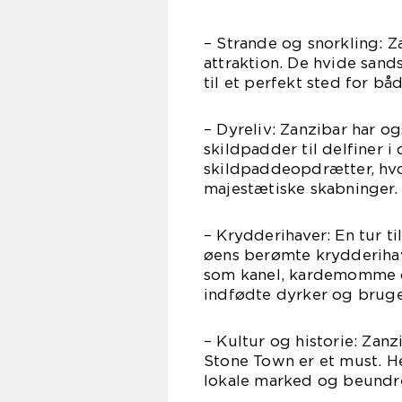
– Strande og snorkling: Z
attraktion. De hvide sand
til et perfekt sted for b
– Dyreliv: Zanzibar har o
skildpadder til delfiner 
skildpaddeopdrætter, hvo
majestætiske skabninger.
– Krydderihaver: En tur t
øens berømte krydderiha
som kanel, kardemomme og
indfødte dyrker og bruge
– Kultur og historie: Zanz
Stone Town er et must. H
lokale marked og beundr