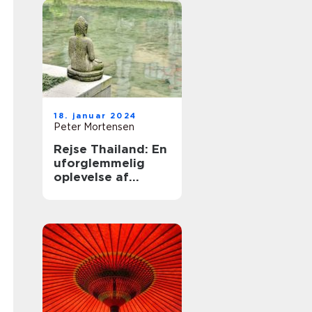
18. januar 2024
Peter Mortensen
Rejse Thailand: En
uforglemmelig
oplevelse af
smukke strande,
kulturel rigdom og
eventyrlige
eventyr