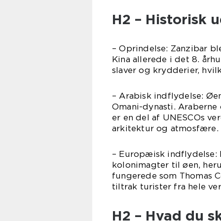
H2 – Historisk u
– Oprindelse: Zanzibar b
Kina allerede i det 8. år
slaver og krydderier, hvil
– Arabisk indflydelse: Øe
Omani-dynasti. Araberne
er en del af UNESCOs verd
arkitektur og atmosfære.
– Europæisk indflydelse:
kolonimagter til øen, her
fungerede som Thomas Coo
tiltrak turister fra hele ve
H2 – Hvad du sk