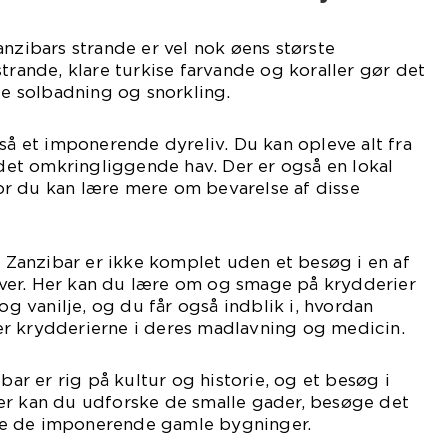
anzibars strande er vel nok øens største
strande, klare turkise farvande og koraller gør det
åde solbadning og snorkling.
gså et imponerende dyreliv. Du kan opleve alt fra
i det omkringliggende hav. Der er også en lokal
r du kan lære mere om bevarelse af disse
il Zanzibar er ikke komplet uden et besøg i en af
ver. Her kan du lære om og smage på krydderier
 vanilje, og du får også indblik i, hvordan
r krydderierne i deres madlavning og medicin.
ibar er rig på kultur og historie, og et besøg i
er kan du udforske de smalle gader, besøge det
e de imponerende gamle bygninger.