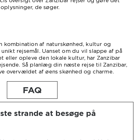
is oversigt over Zanzibar rejser og gøre det
oplysninger, de søger.
en kombination af naturskønhed, kultur og
et unikt rejsemål. Uanset om du vil slappe af på
t eller opleve den lokale kultur, har Zanzibar
jsende. Så planlæg din næste rejse til Zanzibar,
ive overvældet af øens skønhed og charme.
FAQ
dste strande at besøge på