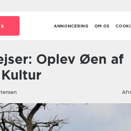
dk
ANNONCERING
OM OS
COOKI
Kultur
rtensen
Afr