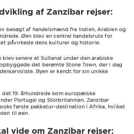
dvikling af Zanzibar rejser:
lev besøgt af handelsmænd fra Indien, Arabien og
hundrede. Øen blev en central handelsrute for
ket påvirkede dens kulturer og historie.
n blev senere et Sultanat under den arabiske
 opbyggede det berømte Stone Town, der i dag
ensarvsliste. Byen er kendt for sin unikke
 I det 19. århundrede kom europæiske
under Portugal og Storbritannien. Zanzibar
ks første pakketur-destination i Afrika, hvilket
rden til øen.
al vide om Zanzibar rejser: