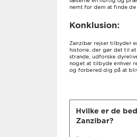
læserne en hurtig og præc
nemt for dem at finde de 
Konklusion:
Zanzibar rejser tilbyder 
historie, der gør det til 
strande, udforske dyrelive
noget at tilbyde enhver re
og forbered dig på at bl
Hvilke er de be
Zanzibar?