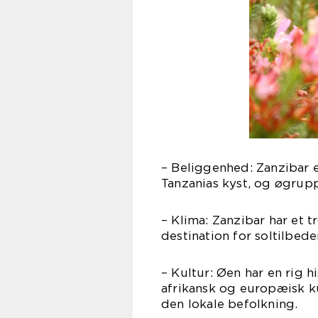
– Beliggenhed: Zanzibar 
Tanzanias kyst, og øgrup
– Klima: Zanzibar har et tr
destination for soltilbed
– Kultur: Øen har en rig h
afrikansk og europæisk ku
den lokale befolkning.