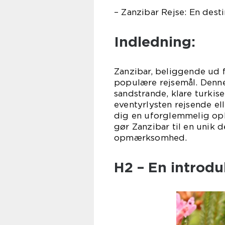
– Zanzibar Rejse: En dest
Indledning:
Zanzibar, beliggende ud f
populære rejsemål. Denne
sandstrande, klare turkis
eventyrlysten rejsende ell
dig en uforglemmelig ople
gør Zanzibar til en unik d
opmærksomhed.
H2 – En introduk