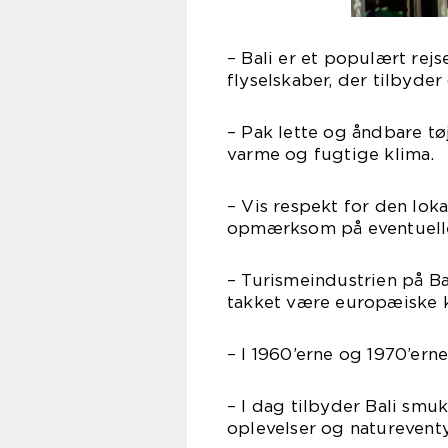
– Bali er et populært rej
flyselskaber, der tilbyder 
– Pak lette og åndbare tø
varme og fugtige klima.
– Vis respekt for den lok
opmærksom på eventuelle 
– Turismeindustrien på Bal
takket være europæiske k
– I 1960’erne og 1970’er
– I dag tilbyder Bali smuk
oplevelser og natureventy