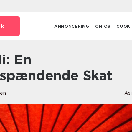
dk
ANNONCERING
OM OS
COOKI
spændende Skat
sen
As