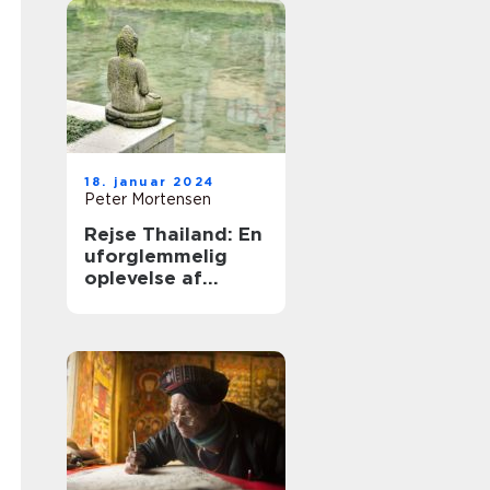
18. januar 2024
Peter Mortensen
Rejse Thailand: En
uforglemmelig
oplevelse af
smukke strande,
kulturel rigdom og
eventyrlige
eventyr