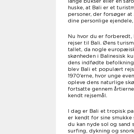
lange bukser eller en sar
huske, at Bali er et turi
personer, der forsøger a
dine personlige ejendele
Nu hvor du er forberedt, 
rejser til Bali. Øens turi
tallet, da nogle europæi
skønheden i Balinesisk k
dens indfødte befolkning
blev Bali et populært re
1970’erne, hvor unge eve
opleve dens naturlige sk
fortsatte gennem årtiern
kendt rejsemål.
I dag er Bali et tropisk p
er kendt for sine smukke
du kan nyde sol og sand s
surfing, dykning og snorkl