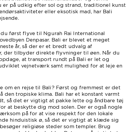
er på udkig efter sol og strand, traditionel kunst
dørsaktiviteter eller eksotisk mad, har Bali
ejsende.
 du først flyve til Ngurah Rai International
hovedbyen Denpasar. Bali er blevet et meget
este år, så der er et bredt udvalg af
r, der tilbyder direkte flyvninger til øen. Når du
opdage, at transport rundt på Bali er let og
udviklet vejnetværk samt mulighed for at leje en
de om en rejse til Bali? Først og fremmest er det
å den tropiske klima. Bali har et konstant varmt
t, så det er vigtigt at pakke lette og åndbare tøj
or at beskytte dig mod solen. Der er også nogle
ærksom på for at vise respekt for den lokale
ende hinduistisk ø, så det er vigtigt at klæde sig
 besøger religiøse steder som templer. Brug