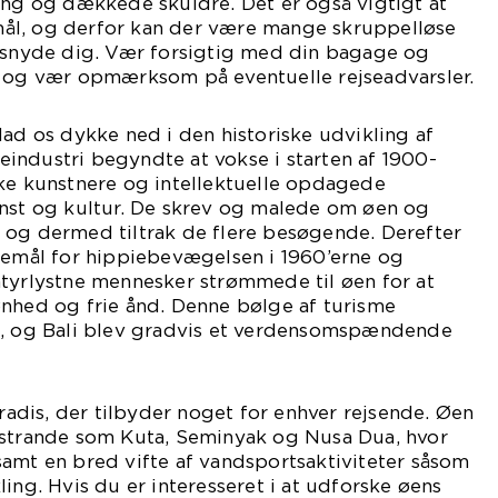
ong og dækkede skuldre. Det er også vigtigt at
stmål, og derfor kan der være mange skruppelløse
t snyde dig. Vær forsigtig med din bagage og
, og vær opmærksom på eventuelle rejseadvarsler.
lad os dykke ned i den historiske udvikling af
smeindustri begyndte at vokse i starten af 1900-
ske kunstnere og intellektuelle opdagede
unst og kultur. De skrev og malede om øen og
 og dermed tiltrak de flere besøgende. Derefter
jsemål for hippiebevægelsen i 1960’erne og
ntyrlystne mennesker strømmede til øen for at
ønhed og frie ånd. Denne bølge af turisme
e, og Bali blev gradvis et verdensomspændende
aradis, der tilbyder noget for enhver rejsende. Øen
 strande som Kuta, Seminyak og Nusa Dua, hvor
amt en bred vifte af vandsportsaktiviteter såsom
ing. Hvis du er interesseret i at udforske øens