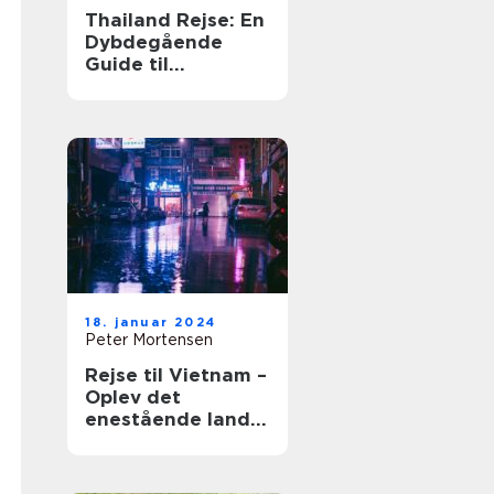
Thailand Rejse: En
Dybdegående
Guide til
Eventyrlystne
Rejsende
18. januar 2024
Peter Mortensen
Rejse til Vietnam –
Oplev det
enestående land
og dets historie