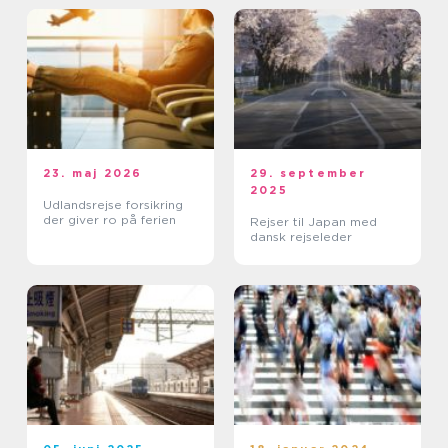
23. maj 2026
29. september
2025
Udlandsrejse forsikring
der giver ro på ferien
Rejser til Japan med
dansk rejseleder