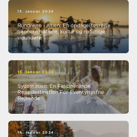
15. januar 2024
Rundrejse i Asien: En opdagelsesrejse
gennem historie, kultur og naturlige
vidundere
15. januar 2024
Sydøstasien: En Fascinerende
Rejsedestination For Eventyrlystne
Rejsende
14. januar 2024