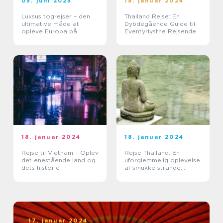
05. juni 2025
18. januar 2024
Luksus togrejser – den
Thailand Rejse: En
ultimative måde at
Dybdegående Guide til
opleve Europa på
Eventyrlystne Rejsende
18. januar 2024
18. januar 2024
Rejse til Vietnam – Oplev
Rejse Thailand: En
det enestående land og
uforglemmelig oplevelse
dets historie
af smukke strande,
kulturel rigdom og
eventyrlige eventyr
17. januar 2024