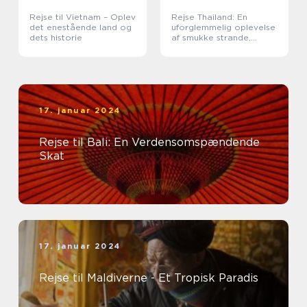
Rejse til Vietnam – Oplev
Rejse Thailand: En
det enestående land og
uforglemmelig oplevelse
dets historie
af smukke strande,
kulturel rigdom og
eventyrlige eventyr
17. januar 2024
Rejse til Bali: En Verdensomspændende
Skat
17. januar 2024
Rejse til Maldiverne - Et Tropisk Paradis