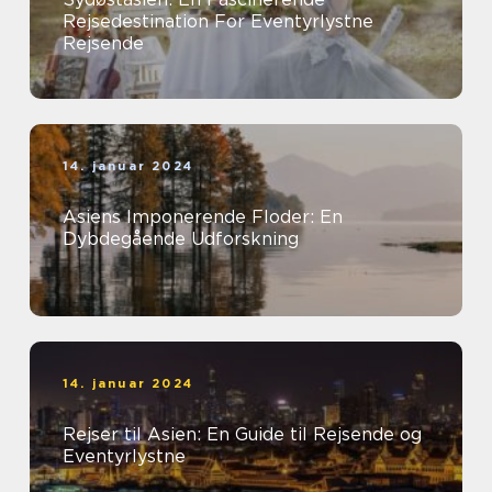
Rejsedestination For Eventyrlystne
Rejsende
14. januar 2024
Asiens Imponerende Floder: En
Dybdegående Udforskning
14. januar 2024
Rejser til Asien: En Guide til Rejsende og
Eventyrlystne