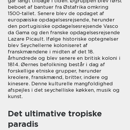
går langt tilbage i tiden. Øgruppen blev først
beboet af bantuer fra Østafrika omkring
1500-tallet. Senere blev de opdaget af
europæiske opdagelsesrejsende, herunder
den portugisiske opdagelsesrejsende Vasco
da Gama og den franske opdagelsesrejsende
Lazare Picault. Ifølge historiske optegnelser
blev Seychellerne koloniseret af
franskmændene i midten af det 18.
århundrede og blev senere en britisk koloni i
1814. Øernes befolkning består i dag af
forskellige etniske grupper, herunder
kreolere, franskmænd, britter, indere og
kinesere. Denne kulturelle mangfoldighed
afspejles i det seychelliske køkken, musik og
kunst.
Det ultimative tropiske
paradis