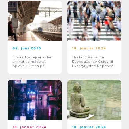
05. juni 2025
18. januar 2024
Luksus togrejser – den
Thailand Rejse: En
ultimative måde at
Dybdegående Guide til
opleve Europa på
Eventyrlystne Rejsende
18. januar 2024
18. januar 2024