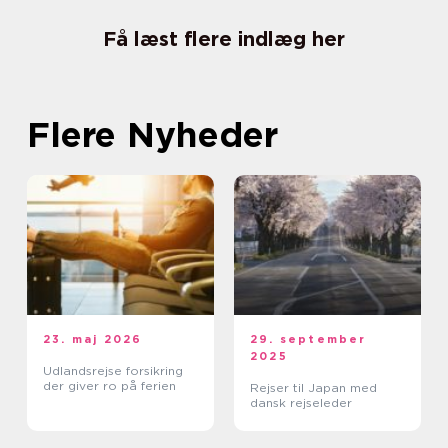
Få læst flere indlæg her
Flere Nyheder
23. maj 2026
29. september
2025
Udlandsrejse forsikring
der giver ro på ferien
Rejser til Japan med
dansk rejseleder