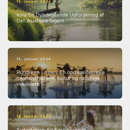
15. januar 2024
Kina En Dybdegående Udforskning af
Det Asiatiske Gigant
15. januar 2024
Rundrejse i Asien: En opdagelsesrejse
gennem historie, kultur og naturlige
vidundere
15. januar 2024
Sydøstasien: En Fascinerende