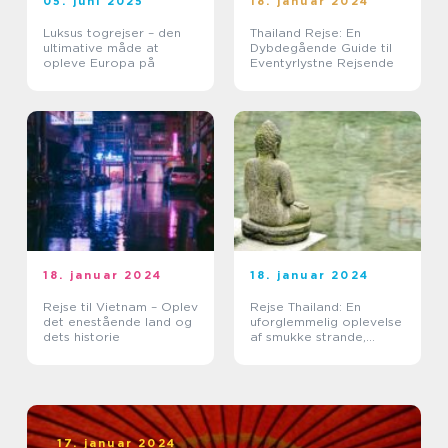
05. juni 2025
18. januar 2024
Luksus togrejser – den
Thailand Rejse: En
ultimative måde at
Dybdegående Guide til
opleve Europa på
Eventyrlystne Rejsende
18. januar 2024
18. januar 2024
Rejse til Vietnam – Oplev
Rejse Thailand: En
det enestående land og
uforglemmelig oplevelse
dets historie
af smukke strande,
kulturel rigdom og
eventyrlige eventyr
17. januar 2024