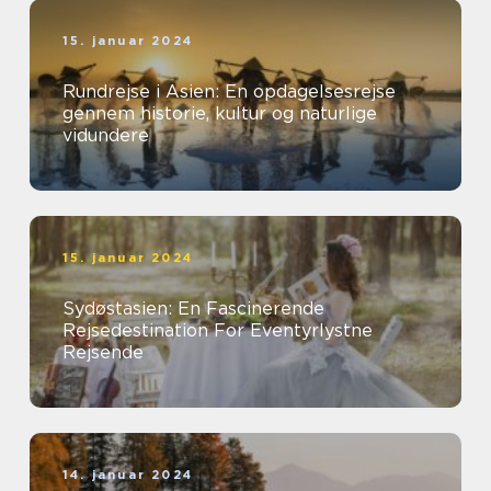
15. januar 2024
Rundrejse i Asien: En opdagelsesrejse
gennem historie, kultur og naturlige
vidundere
15. januar 2024
Sydøstasien: En Fascinerende
Rejsedestination For Eventyrlystne
Rejsende
14. januar 2024