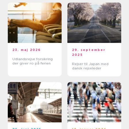
23. maj 2026
29. september
2025
Udlandsrejse forsikring
der giver ro på ferien
Rejser til Japan med
dansk rejseleder