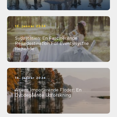
15. januar 2024
Sydøstasien: En Fascinerende
Rejsedestination For Eventyrlystne
Rejsende
14. januar 2024
Asiens Imponerende Floder: En
Dybdegående Udforskning