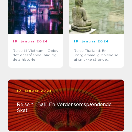
18. januar 2024
18. januar 2024
Rejse til Vietnam – Oplev
Rejse Thailand: En
det enestående land og
uforglemmelig oplevelse
dets historie
af smukke strande,
kulturel rigdom og
eventyrlige eventyr
17. januar 2024
Rejse til Bali: En Verdensomspændende
Skat