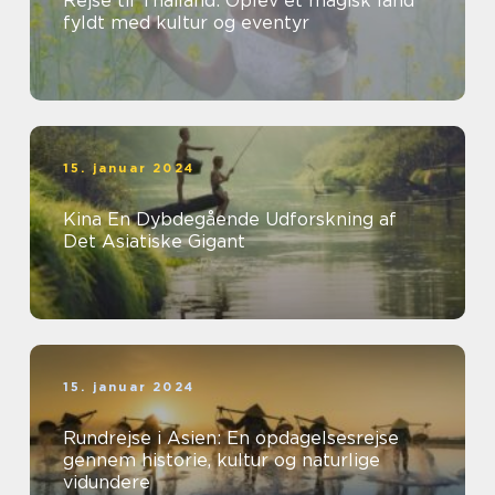
Rejse til Thailand: Oplev et magisk land
fyldt med kultur og eventyr
15. januar 2024
Kina En Dybdegående Udforskning af
Det Asiatiske Gigant
15. januar 2024
Rundrejse i Asien: En opdagelsesrejse
gennem historie, kultur og naturlige
vidundere