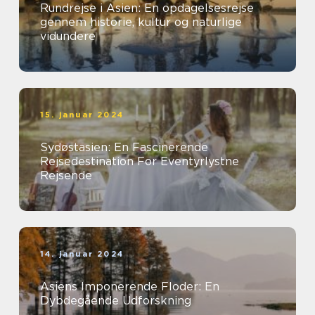
Rundrejse i Asien: En opdagelsesrejse
gennem historie, kultur og naturlige
vidundere
15. januar 2024
Sydøstasien: En Fascinerende
Rejsedestination For Eventyrlystne
Rejsende
14. januar 2024
Asiens Imponerende Floder: En
Dybdegående Udforskning