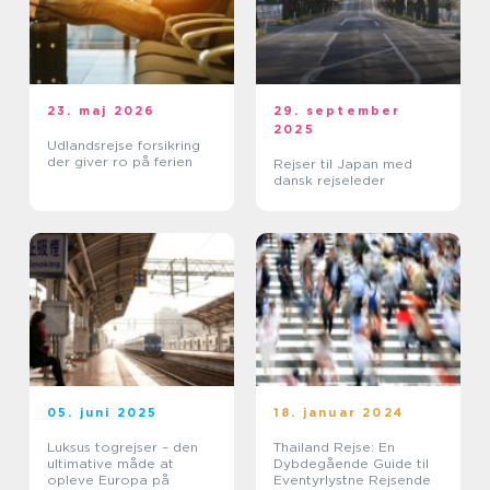
23. maj 2026
29. september
2025
Udlandsrejse forsikring
der giver ro på ferien
Rejser til Japan med
dansk rejseleder
05. juni 2025
18. januar 2024
Luksus togrejser – den
Thailand Rejse: En
ultimative måde at
Dybdegående Guide til
opleve Europa på
Eventyrlystne Rejsende