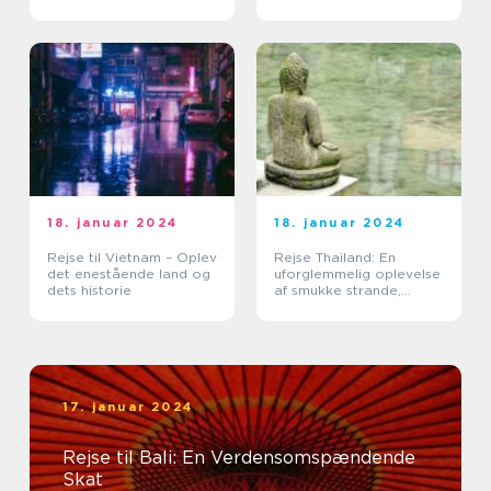
18. januar 2024
18. januar 2024
Rejse til Vietnam – Oplev
Rejse Thailand: En
det enestående land og
uforglemmelig oplevelse
dets historie
af smukke strande,
kulturel rigdom og
eventyrlige eventyr
17. januar 2024
Rejse til Bali: En Verdensomspændende
Skat