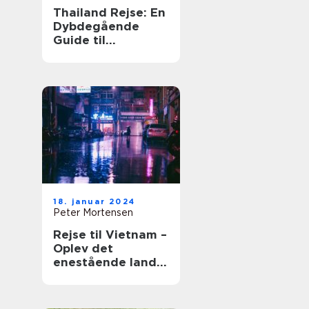
Thailand Rejse: En
Dybdegående
Guide til
Eventyrlystne
Rejsende
18. januar 2024
Peter Mortensen
Rejse til Vietnam –
Oplev det
enestående land
og dets historie