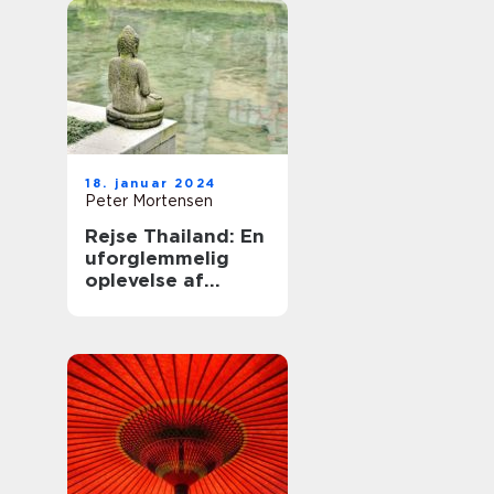
18. januar 2024
Peter Mortensen
Rejse Thailand: En
uforglemmelig
oplevelse af
smukke strande,
kulturel rigdom og
eventyrlige
eventyr