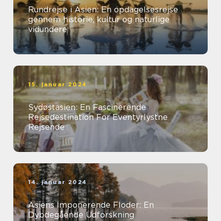
Rundrejse i Asien: En opdagelsesrejse
gennem historie, kultur og naturlige
vidundere
15. januar 2024
Sydøstasien: En Fascinerende
Rejsedestination For Eventyrlystne
Rejsende
14. januar 2024
Asiens Imponerende Floder: En
Dybdegående Udforskning