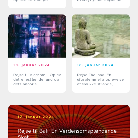
18. januar 2024
18. januar 2024
Rejse til Vietnam – Oplev
Rejse Thailand: En
det enestående land og
uforglemmelig oplevelse
dets historie
af smukke strande,
kulturel rigdom og
eventyrlige eventyr
17. januar 2024
Rejse til Bali: En Verdensomspændende
Skat