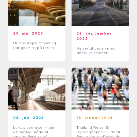
23. maj 2026
29. september
2025
Udlandsrejse forsikring
der giver ro på ferien
Rejser til Japan med
dansk rejseleder
05. juni 2025
18. januar 2024
Luksus togrejser – den
Thailand Rejse: En
ultimative måde at
Dybdegående Guide til
opleve Europa på
Eventyrlystne Rejsende