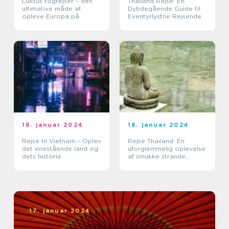
Luksus togrejser – den
Thailand Rejse: En
ultimative måde at
Dybdegående Guide til
opleve Europa på
Eventyrlystne Rejsende
18. januar 2024
18. januar 2024
Rejse til Vietnam – Oplev
Rejse Thailand: En
det enestående land og
uforglemmelig oplevelse
dets historie
af smukke strande,
kulturel rigdom og
eventyrlige eventyr
17. januar 2024