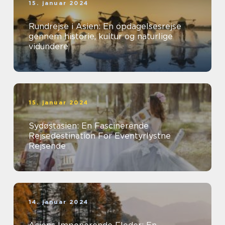
15. januar 2024
Rundrejse i Asien: En opdagelsesrejse
gennem historie, kultur og naturlige
vidundere
15. januar 2024
Sydøstasien: En Fascinerende
Rejsedestination For Eventyrlystne
Rejsende
14. januar 2024