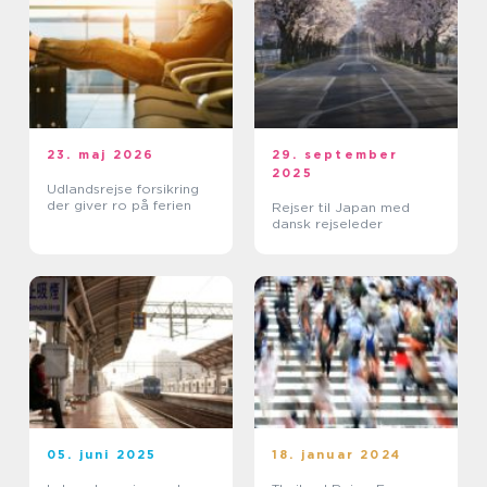
23. maj 2026
29. september
2025
Udlandsrejse forsikring
der giver ro på ferien
Rejser til Japan med
dansk rejseleder
05. juni 2025
18. januar 2024