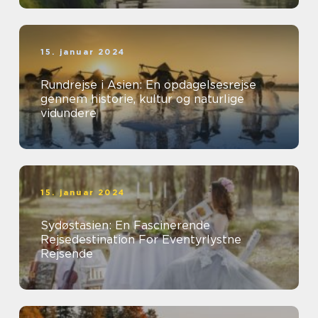
15. januar 2024
Rundrejse i Asien: En opdagelsesrejse
gennem historie, kultur og naturlige
vidundere
15. januar 2024
Sydøstasien: En Fascinerende
Rejsedestination For Eventyrlystne
Rejsende