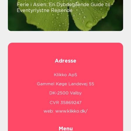
Ferie i Asien: En Dybdegående Guide til
Eventyrlystne Rejsende
Adresse
web:
www.klikko.dk/
Menu