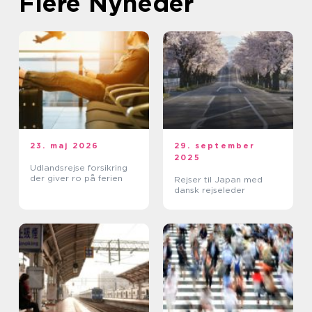
Flere Nyheder
23. maj 2026
29. september
2025
Udlandsrejse forsikring
der giver ro på ferien
Rejser til Japan med
dansk rejseleder