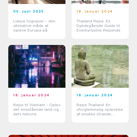
05. juni 2025
18. januar 2024
Luksus togrejser – den
Thailand Rejse: En
ultimative måde at
Dybdegående Guide til
opleve Europa på
Eventyrlystne Rejsende
18. januar 2024
18. januar 2024
Rejse til Vietnam – Oplev
Rejse Thailand: En
det enestående land og
uforglemmelig oplevelse
dets historie
af smukke strande,
kulturel rigdom og
eventyrlige eventyr