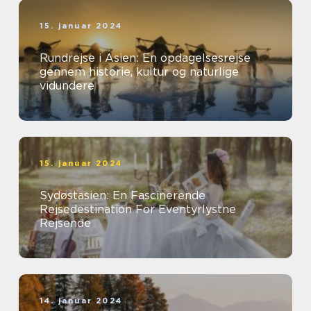
15. januar 2024
Rundrejse i Asien: En opdagelsesrejse
gennem historie, kultur og naturlige
vidundere
15. januar 2024
Sydøstasien: En Fascinerende
Rejsedestination For Eventyrlystne
Rejsende
14. januar 2024