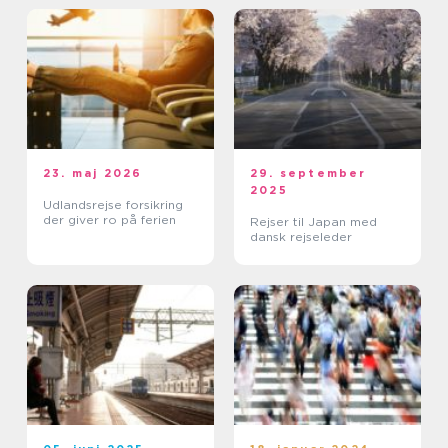
23. maj 2026
29. september
2025
Udlandsrejse forsikring
der giver ro på ferien
Rejser til Japan med
dansk rejseleder