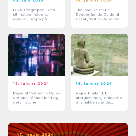
05. juni 2025
18. januar 2024
Luksus togrejser – den
Thailand Rejse: En
ultimative måde at
Dybdegående Guide til
opleve Europa på
Eventyrlystne Rejsende
18. januar 2024
18. januar 2024
Rejse til Vietnam – Oplev
Rejse Thailand: En
det enestående land og
uforglemmelig oplevelse
dets historie
af smukke strande,
kulturel rigdom og
eventyrlige eventyr
17. januar 2024