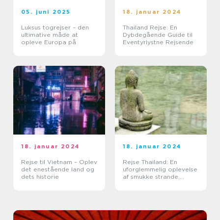
05. juni 2025
18. januar 2024
Luksus togrejser – den
Thailand Rejse: En
ultimative måde at
Dybdegående Guide til
opleve Europa på
Eventyrlystne Rejsende
18. januar 2024
18. januar 2024
Rejse til Vietnam – Oplev
Rejse Thailand: En
det enestående land og
uforglemmelig oplevelse
dets historie
af smukke strande,
kulturel rigdom og
eventyrlige eventyr