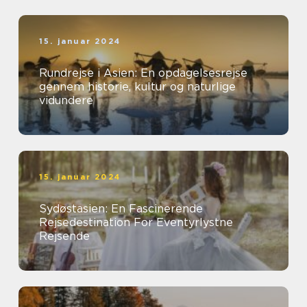
15. januar 2024
Rundrejse i Asien: En opdagelsesrejse
gennem historie, kultur og naturlige
vidundere
15. januar 2024
Sydøstasien: En Fascinerende
Rejsedestination For Eventyrlystne
Rejsende