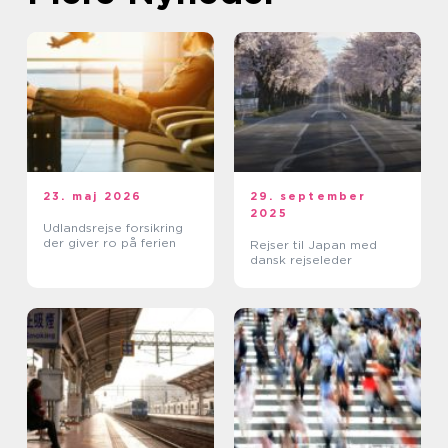
23. maj 2026
29. september
2025
Udlandsrejse forsikring
der giver ro på ferien
Rejser til Japan med
dansk rejseleder