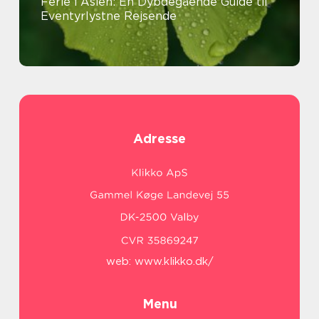
Ferie i Asien: En Dybdegående Guide til
Eventyrlystne Rejsende
Adresse
web:
www.klikko.dk/
Menu