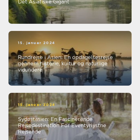
Det Asiatiske Gigant
15. januar 2024
Rundrejse i Asien: En opdagelsesrejse
gennem historie, kultur og naturlige
vidundere
15. januar 2024
Sydøstasien: En Fascinerende
Rejsedestination For Eventyrlystne
Rejsende