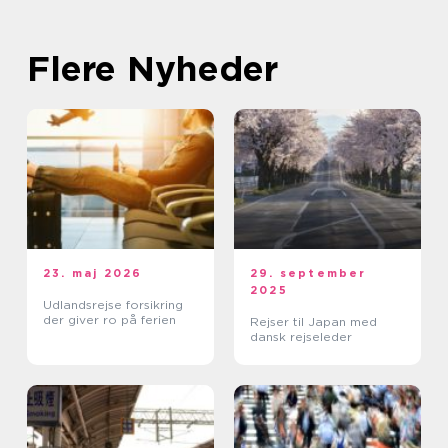
Flere Nyheder
23. maj 2026
29. september
2025
Udlandsrejse forsikring
der giver ro på ferien
Rejser til Japan med
dansk rejseleder