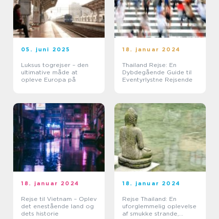
05. juni 2025
18. januar 2024
Luksus togrejser – den
Thailand Rejse: En
ultimative måde at
Dybdegående Guide til
opleve Europa på
Eventyrlystne Rejsende
18. januar 2024
18. januar 2024
Rejse til Vietnam – Oplev
Rejse Thailand: En
det enestående land og
uforglemmelig oplevelse
dets historie
af smukke strande,