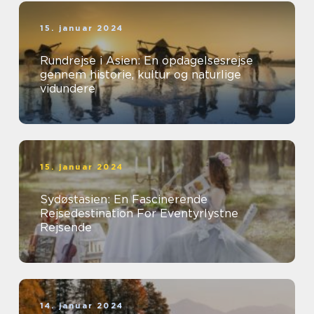
15. januar 2024
Rundrejse i Asien: En opdagelsesrejse
gennem historie, kultur og naturlige
vidundere
15. januar 2024
Sydøstasien: En Fascinerende
Rejsedestination For Eventyrlystne
Rejsende
14. januar 2024