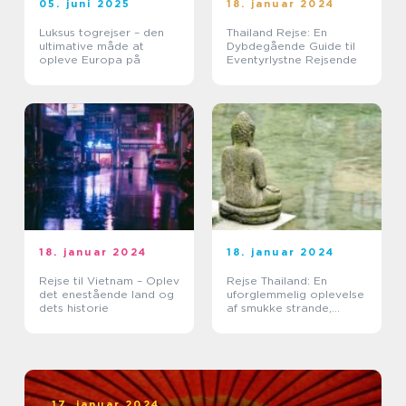
05. juni 2025
18. januar 2024
Luksus togrejser – den
Thailand Rejse: En
ultimative måde at
Dybdegående Guide til
opleve Europa på
Eventyrlystne Rejsende
18. januar 2024
18. januar 2024
Rejse til Vietnam – Oplev
Rejse Thailand: En
det enestående land og
uforglemmelig oplevelse
dets historie
af smukke strande,
kulturel rigdom og
eventyrlige eventyr
17. januar 2024