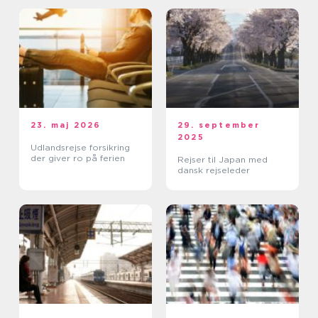
23. maj 2026
29. september
2025
Udlandsrejse forsikring
der giver ro på ferien
Rejser til Japan med
dansk rejseleder