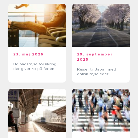
23. maj 2026
29. september
2025
Udlandsrejse forsikring
der giver ro på ferien
Rejser til Japan med
dansk rejseleder