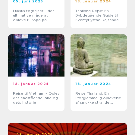
05. juni 2025
18. januar 2024
Luksus togrejser – den
Thailand Rejse: En
ultimative måde at
Dybdegående Guide til
opleve Europa på
Eventyrlystne Rejsende
18. januar 2024
18. januar 2024
Rejse til Vietnam – Oplev
Rejse Thailand: En
det enestående land og
uforglemmelig oplevelse
dets historie
af smukke strande,
kulturel rigdom og
eventyrlige eventyr
17. januar 2024