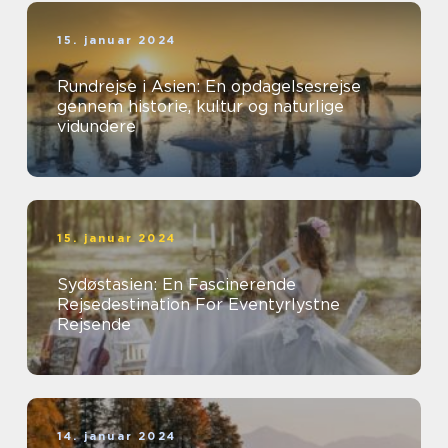
15. januar 2024
Rundrejse i Asien: En opdagelsesrejse
gennem historie, kultur og naturlige
vidundere
15. januar 2024
Sydøstasien: En Fascinerende
Rejsedestination For Eventyrlystne
Rejsende
14. januar 2024