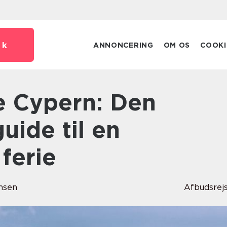
dk
ANNONCERING
OM OS
COOKI
uide til en
 ferie
nsen
Afbudsrej