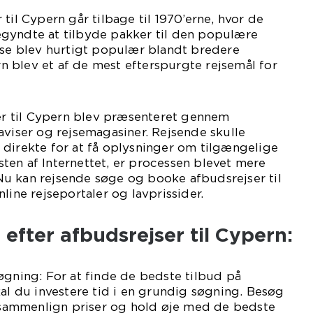
til Cypern går tilbage til 1970’erne, hvor de
gyndte at tilbyde pakker til den populære
jse blev hurtigt populær blandt bredere
 blev et af de mest efterspurgte rejsemål for
ser til Cypern blev præsenteret gennem
aviser og rejsemagasiner. Rejsende skulle
 direkte for at få oplysninger om tilgængelige
ten af Internettet, er processen blevet mere
u kan rejsende søge og booke afbudsrejser til
line rejseportaler og lavprissider.
efter afbudsrejser til Cypern:
øgning: For at finde de bedste tilbud på
kal du investere tid i en grundig søgning. Besøg
, sammenlign priser og hold øje med de bedste