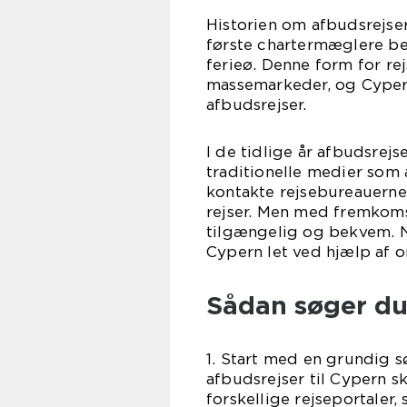
Historien om afbudsrejser 
første chartermæglere be
ferieø. Denne form for re
massemarkeder, og Cypern
afbudsrejser.
I de tidlige år afbudsrej
traditionelle medier som 
kontakte rejsebureauerne
rejser. Men med fremkoms
tilgængelig og bekvem. N
Cypern let ved hjælp af on
Sådan søger du 
1. Start med en grundig s
afbudsrejser til Cypern s
forskellige rejseportaler