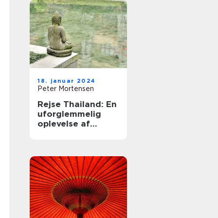
18. januar 2024
Peter Mortensen
Rejse Thailand: En
uforglemmelig
oplevelse af
smukke strande,
kulturel rigdom og
eventyrlige
eventyr