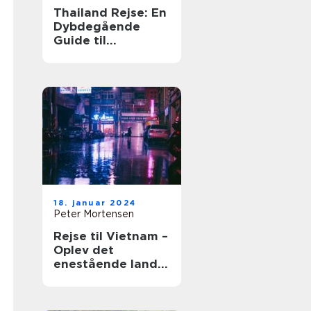
Thailand Rejse: En
Dybdegående
Guide til
Eventyrlystne
Rejsende
18. januar 2024
Peter Mortensen
Rejse til Vietnam –
Oplev det
enestående land
og dets historie