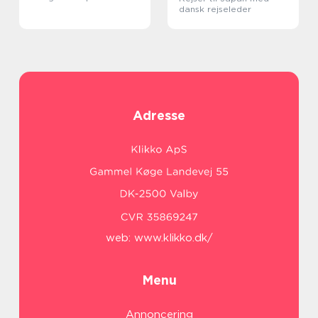
dansk rejseleder
Adresse
web:
www.klikko.dk/
Menu
Annoncering